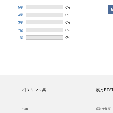
5星
0%
4星
0%
3星
0%
2星
0%
1星
0%
相互リンク集
漢方BES
man
運営者概要