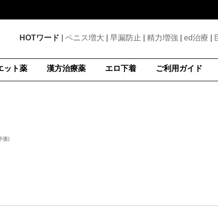
HOTワード
|
ペニス増大
|
早漏防止
|
精力増強
|
ed治療
|
エット薬
漢方治療薬
エロ下着
ご利用ガイド
評価
)