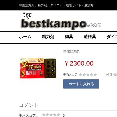
中国漢方薬、精力剤、ダイエット通販サイト - 最漢方
ホーム
精力剤
媚薬
避妊薬
ダイ
華佗鎖精丸
￥2300.00
平均スコア
(
0 使用
カートに入れる
コメント
平均スコア:
0