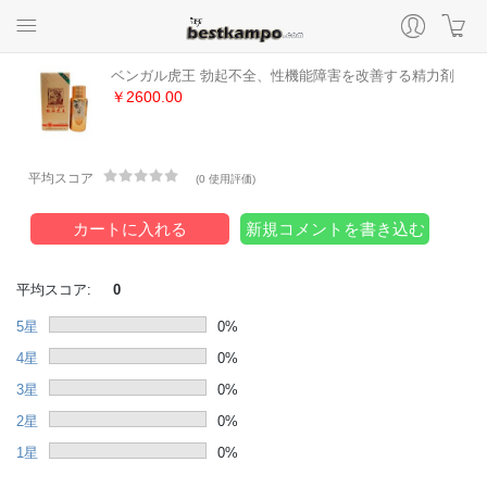
ベンガル虎王 勃起不全、性機能障害を改善する精力剤
￥2600.00
平均スコア
(
0 使用評価
)
カートに入れる
新規コメントを書き込む
平均スコア:
0
5星
0%
4星
0%
3星
0%
2星
0%
1星
0%