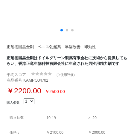
正竜徳国黒金剛 ペニス勃起薬 早漏改善 即効性
正竜徳国黒金剛はドイルグリーン製薬有限会社に技術から提供しても
らい、香港正竜生物科技有限会社に生産された男性用精力剤です
平均スコア :
(
0 使用評価
)
商品番号
KAMPO04701
￥2200.00
￥2500.00
購入個数
購入個数
10-19
>=20
価格：
￥2100.00
￥2000.00