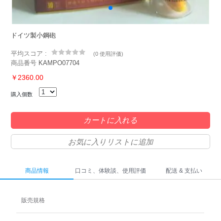
ドイツ製小鋼砲
平均スコア :
(
0 使用評価
)
商品番号
KAMPO07704
￥2360.00
購入個数
カートに入れる
お気に入りリストに追加
商品情報
口コミ、体験談、使用評価
配送 & 支払い
販売規格