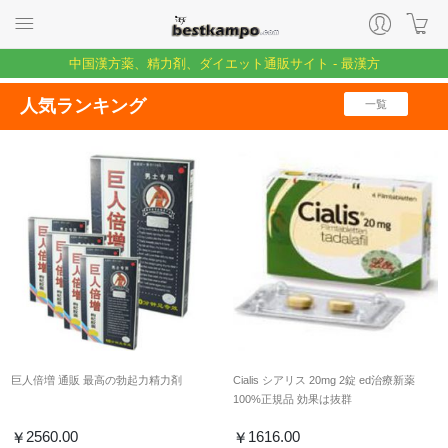
中国漢方薬、精力剤、ダイエット通販サイト - 最漢方
人気ランキング
一覧
巨人倍増 通販 最高の勃起力精力剤
Cialis シアリス 20mg 2錠 ed治療新薬
100%正規品 効果は抜群
2560.00
1616.00
￥
￥