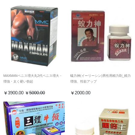
MAXMANペニス増大丸2代ペニス増大・
蟻力神(イーリーシン)男性用精力剤_精力
増強・太く硬い勃起
増強、性欲アップ
3900.00
5000.00
2000.00
￥
￥
￥